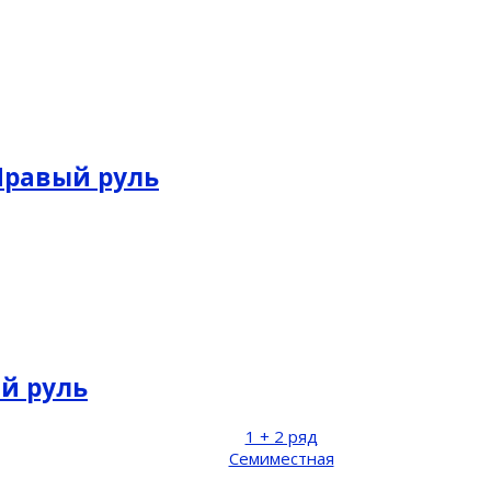
 Правый руль
ый руль
1 + 2 ряд
Семиместная