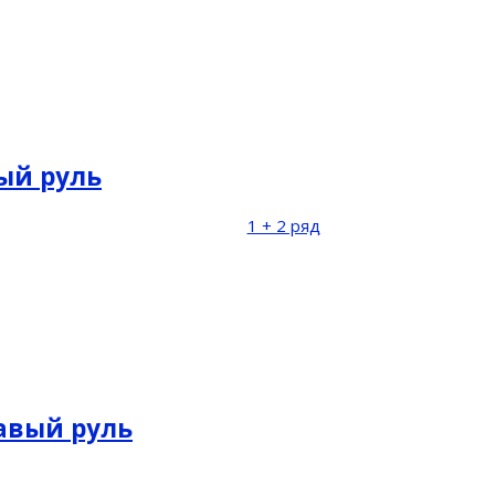
вый руль
1 + 2 ряд
равый руль