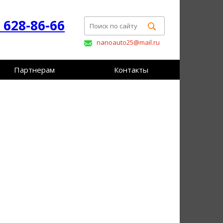
) 628-86-66
nanoauto25@mail.ru
Партнерам
Контакты