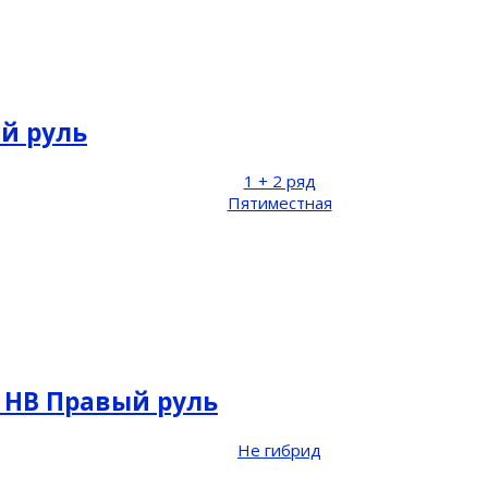
ый руль
1 + 2 ряд
Пятиместная
 - НВ Правый руль
Не гибрид